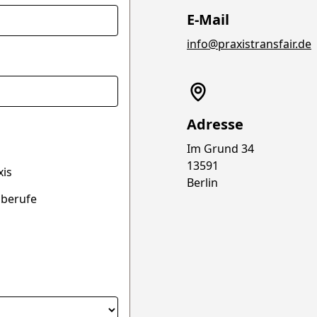
E-Mail
info@praxistransfair.de
Adresse
Im Grund 34
13591
xis
Berlin
sberufe