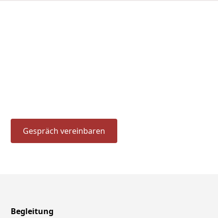
Sie wollen mehr
erfahren?
Vereinbaren Sie ohne großen Aufwand ein schnelles
kostenloses Erstgespräch mit einem unserer Berater
Gespräch vereinbaren
Begleitung