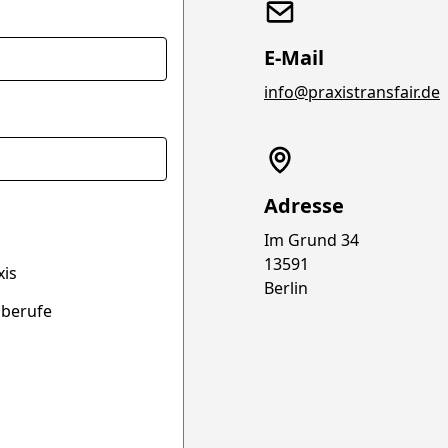
E-Mail
info@praxistransfair.de
Adresse
Im Grund 34
13591
xis
Berlin
sberufe