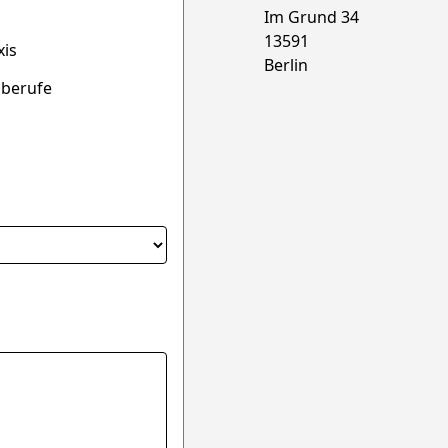
Im Grund 34
13591
xis
Berlin
sberufe