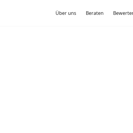
Über uns
Beraten
Bewerte
rke
amik
ektor