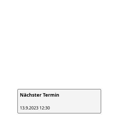
Stärken Sie Ihre Führungsqualitäten und förd
harmonisches Teamumfeld.
Anmelden
Nächster Termin
13.9.2023 12:30