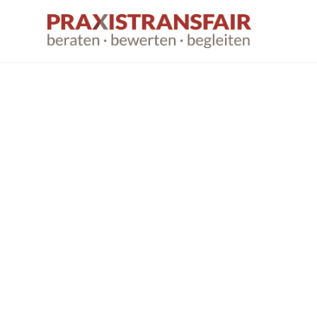
Führungsstä
und Teamdyn
im
Gesundheitss